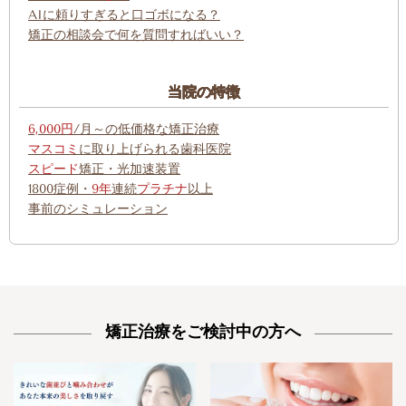
AIに頼りすぎると口ゴボになる？
矯正の相談会で何を質問すればいい？
当院の特徴
6,000円
/月～の低価格な矯正治療
マスコミ
に取り上げられる歯科医院
スピード
矯正・光加速装置
1800症例・
9年
連続
プラチナ
以上
事前のシミュレーション
矯正治療をご検討中の方へ