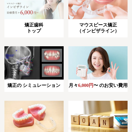
矯正歯科
マウスピース矯正
トップ
（インビザライン）
月々
6,000円
〜
のお安い費用
矯正の
シミュレーション