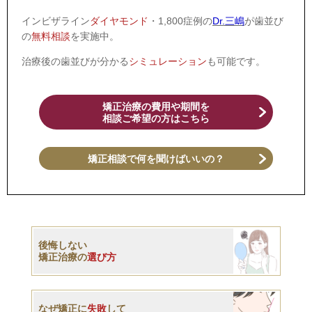
インビザライン
ダイヤモンド
・1,800症例の
Dr.三嶋
が歯並び
の
無料相談
を実施中。
治療後の歯並びが分かる
シミュレーション
も可能です。
矯正治療の費用や期間を
相談ご希望の方はこちら
矯正相談で何を聞けばいいの？
後悔しない
矯正治療の
選び方
なぜ矯正に
失敗
して