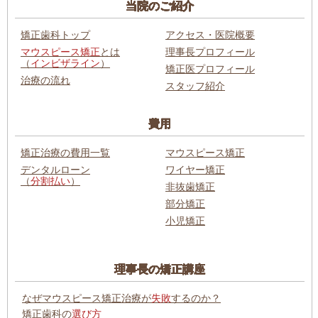
当院のご紹介
矯正歯科トップ
アクセス・医院概要
マウスピース矯正
とは
理事長プロフィール
（
インビザライン
）
矯正医プロフィール
治療の流れ
スタッフ紹介
費用
矯正治療の費用一覧
マウスピース矯正
デンタルローン
ワイヤー矯正
（
分割払い
）
非抜歯矯正
部分矯正
小児矯正
理事長の矯正講座
なぜマウスピース矯正治療が
失敗
するのか？
矯正歯科の
選び方