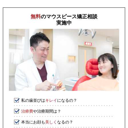
無料
のマウスピース矯正相談
実施中
私の歯並びは
キレイ
になるの？
治療費
や治療期間は？
本当にお顔も
美しく
なるの？