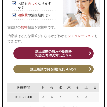
お顔も
美しく
なります
か？
治療費
や治療期間は？
歯並びの
無料
相談を実施中です。
治療後はどんな歯並びになるかがわかる
シミュレーション
も
できます。
矯正治療の費用や期間を
相談ご希望の方はこちら
矯正相談で何を聞けばいいの？
診療時間
月
火
水
木
金
土
日
9:00～18:00
○
○
○
─
○
○
─