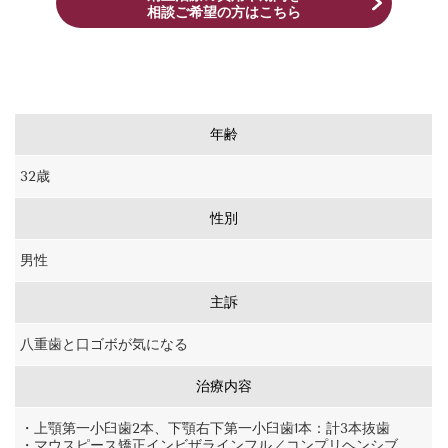
相談ご希望の方はこちら
年齢
32歳
性別
男性
主訴
八重歯と口ゴボが気になる
治療内容
・上顎第一小臼歯2本、下顎右下第一小臼歯1本：計3本抜歯
・マウスピース矯正インビザラインフル／コンプリヘンシブ