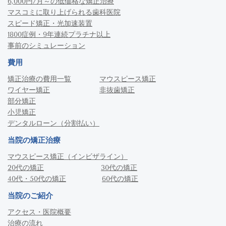
6,000円/月～の低価格な矯正治療
マスコミに取り上げられる歯科医院
スピード矯正・光加速装置
1800症例・9年連続プラチナ以上
事前のシミュレーション
費用
矯正治療の費用一覧
マウスピース矯正
ワイヤー矯正
非抜歯矯正
部分矯正
小児矯正
デンタルローン（分割払い）
当院の矯正治療
マウスピース矯正（インビザライン）
20代の矯正
30代の矯正
40代・50代の矯正
60代の矯正
当院のご紹介
アクセス・医院概要
治療の流れ