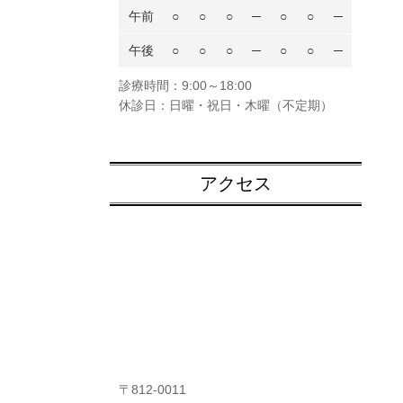
午前
○
○
○
─
○
○
─
午後
○
○
○
─
○
○
─
診療時間：9
:00～18:00
休診日：日曜・祝日・木曜（不定期）
アクセス
〒812-0011