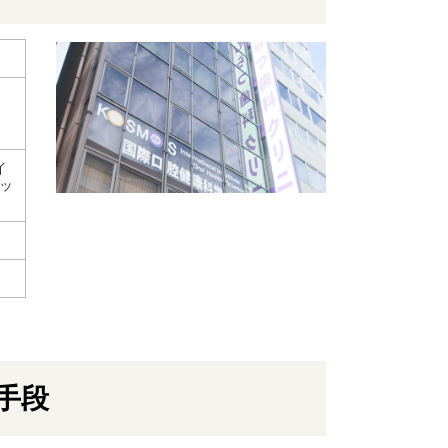
イ
ビッ
手段