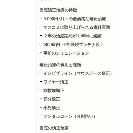
当院矯正治療の特徴
6,000円/月～の低価格な矯正治療
マスコミに取り上げられる歯科医院
２年の治療期間が１年半に短縮
1800症例・9年連続プラチナ以上
事前のシミュレーション
矯正治療の費用と種類
インビザライン（マウスピース矯正）
ワイヤー矯正
非抜歯矯正
部分矯正
小児矯正
デンタルローン（分割払い）
当院の矯正治療