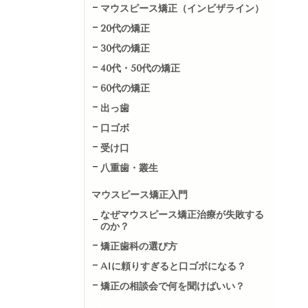
マウスピース矯正（インビザライン）
20代の矯正
30代の矯正
40代・50代の矯正
60代の矯正
出っ歯
口ゴボ
受け口
八重歯・叢生
マウスピース矯正入門
なぜマウスピース矯正治療が失敗する
のか？
矯正歯科の選び方
AIに頼りすぎると口ゴボになる？
矯正の相談会で何を聞けばいい？