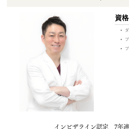
資格
ダ
プ
プ