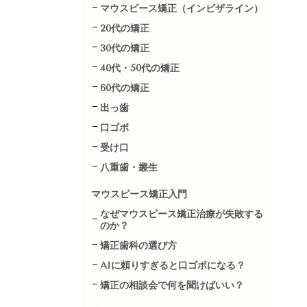
マウスピース矯正（インビザライン）
20代の矯正
30代の矯正
40代・50代の矯正
60代の矯正
出っ歯
口ゴボ
受け口
八重歯・叢生
マウスピース矯正入門
なぜマウスピース矯正治療が失敗する
のか？
矯正歯科の選び方
AIに頼りすぎると口ゴボになる？
矯正の相談会で何を聞けばいい？