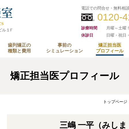
電話での問合せ・無料相
0120-4
診療時間
月曜～土曜 9:
多ビル１F
休診日
日曜・祝日
歯列矯正の
事前の
矯正担当医
種類と費用
シミュレーション
プロフィール
矯正担当医プロフィール
トップページ
三嶋 一平（みしま