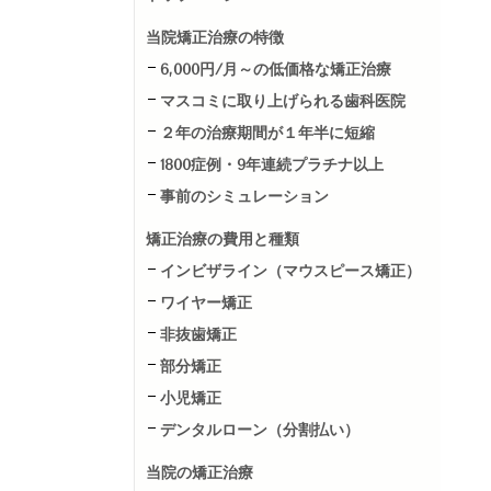
当院矯正治療の特徴
6,000円/月～の低価格な矯正治療
マスコミに取り上げられる歯科医院
２年の治療期間が１年半に短縮
1800症例・9年連続プラチナ以上
事前のシミュレーション
矯正治療の費用と種類
インビザライン（マウスピース矯正）
ワイヤー矯正
非抜歯矯正
部分矯正
小児矯正
デンタルローン（分割払い）
当院の矯正治療