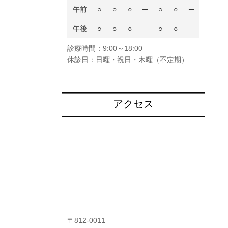
午前
○
○
○
─
○
○
─
午後
○
○
○
─
○
○
─
診療時間：9
:00～18:00
休診日：日曜・祝日・木曜（不定期）
アクセス
〒812-0011