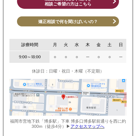
相談ご希望の方はこちら
矯正相談で何を聞けばいいの？
診療時間
月
火
水
木
金
土
日
9:00～18:00
○
○
○
─
○
○
─
休診日：日曜・祝日・木曜（不定期）
福岡市営地下鉄「博多駅」下車 博多口博多駅前通りを西に約
300m（徒歩4分）▶
アクセスマップへ