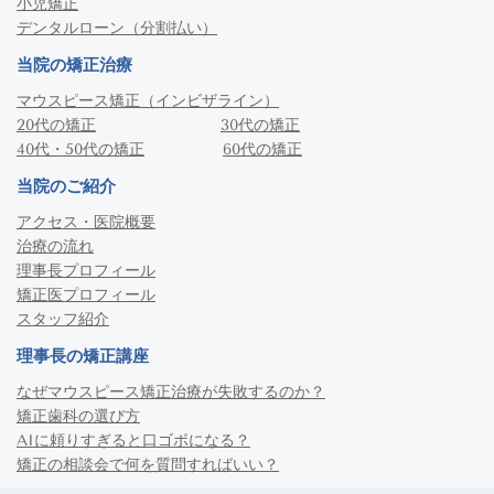
小児矯正
デンタルローン（分割払い）
当院の矯正治療
マウスピース矯正（インビザライン）
20代の矯正
30代の矯正
40代・50代の矯正
60代の矯正
当院のご紹介
アクセス・医院概要
治療の流れ
理事長プロフィール
矯正医プロフィール
スタッフ紹介
理事長の矯正講座
なぜマウスピース矯正治療が失敗するのか？
矯正歯科の選び方
AIに頼りすぎると口ゴボになる？
矯正の相談会で何を質問すればいい？