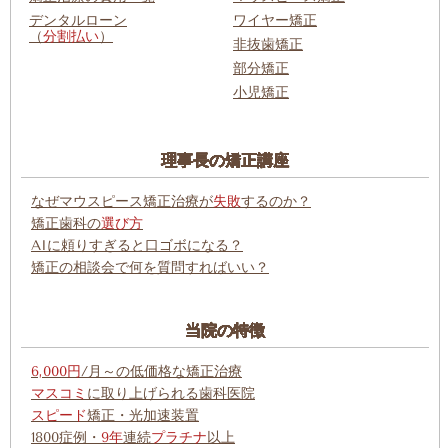
デンタルローン
ワイヤー矯正
（
分割払い
）
非抜歯矯正
部分矯正
小児矯正
理事長の矯正講座
なぜマウスピース矯正治療が
失敗
するのか？
矯正歯科の
選び方
AIに頼りすぎると口ゴボになる？
矯正の相談会で何を質問すればいい？
当院の特徴
6,000円
/月～の低価格な矯正治療
マスコミ
に取り上げられる歯科医院
スピード
矯正・光加速装置
1800症例・
9年
連続
プラチナ
以上