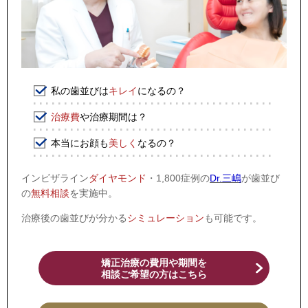
私の歯並びは
キレイ
になるの？
治療費
や治療期間は？
本当にお顔も
美しく
なるの？
インビザライン
ダイヤモンド
・1,800症例の
Dr.三嶋
が歯並び
の
無料相談
を実施中。
治療後の歯並びが分かる
シミュレーション
も可能です。
矯正治療の費用や期間を
相談ご希望の方はこちら