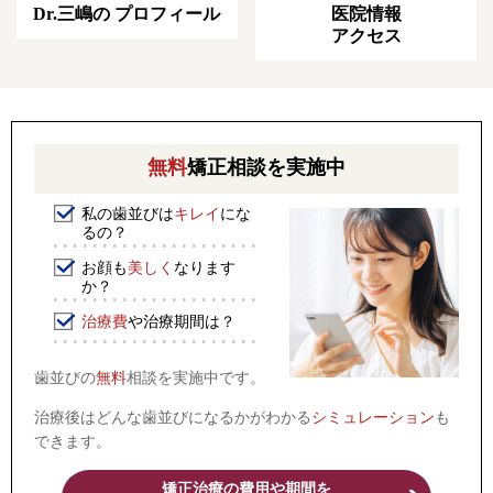
Dr.三嶋の
プロフィール
医院情報
アクセス
無料
矯正相談を実施中
私の歯並びは
キレイ
にな
るの？
お顔も
美しく
なります
か？
治療費
や治療期間は？
歯並びの
無料
相談を実施中です。
治療後はどんな歯並びになるかがわかる
シミュレーション
も
できます。
矯正治療の費用や期間を