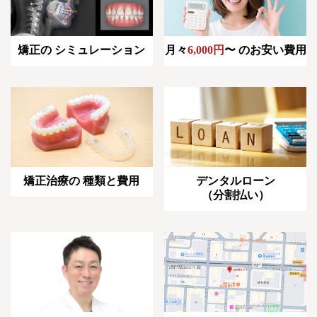
月々
6,000円
〜
のお安い費用
矯正の
シミュレーション
デンタルローン
矯正治療の
種類と費用
（分割払い）