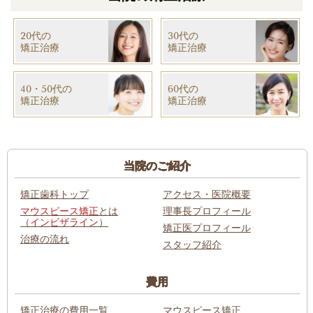
20代の
30代の
矯正治療
​矯正治療
40・50代の
60代の
​矯正治療
​矯正治療
当院のご紹介
矯正歯科トップ
アクセス・医院概要
マウスピース矯正
とは
理事長プロフィール
（
インビザライン
）
矯正医プロフィール
治療の流れ
スタッフ紹介
費用
矯正治療の費用一覧
マウスピース矯正